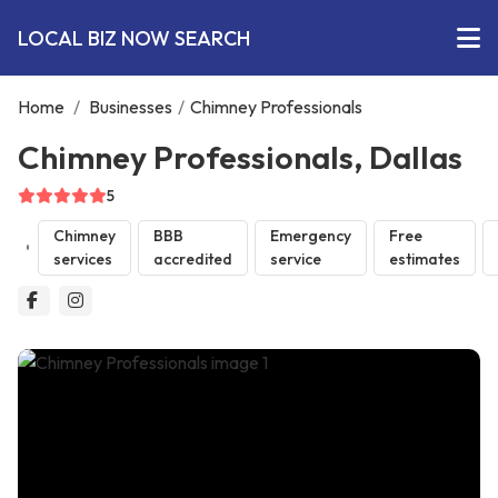
LOCAL BIZ NOW SEARCH
Home
/
Businesses
/
Chimney Professionals
Chimney Professionals, Dallas
5
Chimney
BBB
Emergency
Free
services
accredited
service
estimates